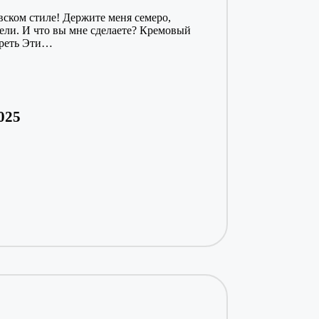
вском стиле! Держите меня семеро,
ебели. И что вы мне сделаете? Кремовый
треть Эти…
025