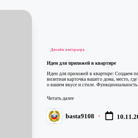
Опубликовано
Дизайн интерьера
в
Идеи для прихожей в квартире
Идеи для прихожей в квартире: Создаем п
визитная карточка вашего дома, место, гд
о вашем вкусе и стиле. Функциональност
Читать далее
basta9108
10.11.2
Запись
от