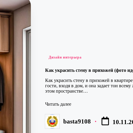
Опубликовано
Дизайн интерьера
в
Как украсить стену в прихожей (фото ид
Как украсить стену в прихожей в квартире
гости, входя в дом, и она задает тон всем
этом пространстве…
Читать далее
basta9108
10.11.2
Запись
от