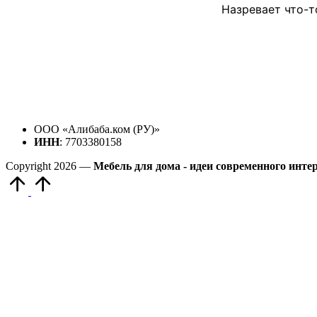
Назревает что-т
ООО «Алибаба.ком (РУ)»
ИНН
: 7703380158
Copyright 2026 —
Мебель для дома - идеи современного инте
Прокрутить
вверх