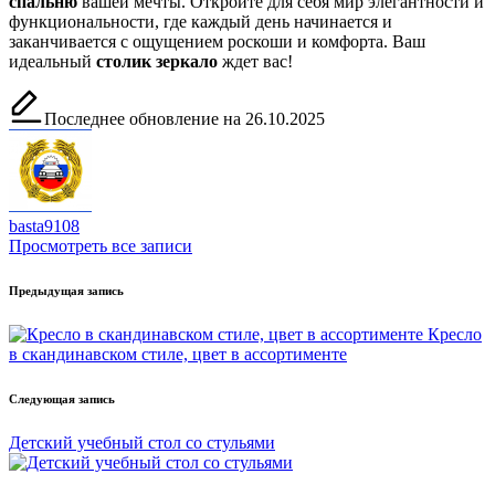
спальню
вашей мечты. Откройте для себя мир элегантности и
функциональности, где каждый день начинается и
заканчивается с ощущением роскоши и комфорта. Ваш
идеальный
столик зеркало
ждет вас!
Последнее обновление на 26.10.2025
basta9108
Просмотреть все записи
Навигация
Предыдущая запись
записи
Кресло
в скандинавском стиле, цвет в ассортименте
Следующая запись
Детский учебный стол со стульями