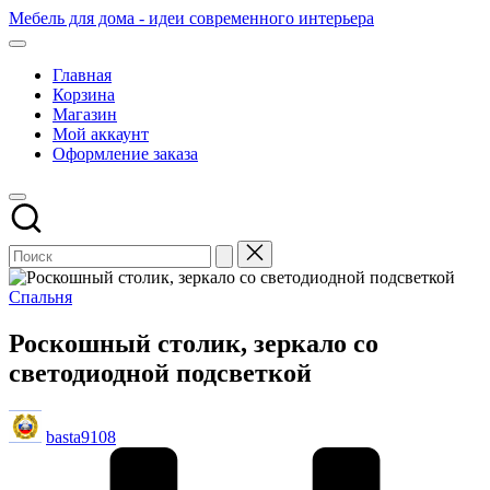
Перейти
Мебель для дома - идеи современного интерьера
к
содержимому
Главная
Корзина
Магазин
Мой аккаунт
Оформление заказа
Опубликовано
Спальня
в
Роскошный столик, зеркало со
светодиодной подсветкой
Запись
basta9108
от